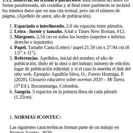
forma parafraseada, sin comillas y al final entre paréntesis se incluirá
los mismos datos que en una cita textual, pero sin el número de
página. (Apellido de autor, año de publicación).
Espaciado o interlineado.
2.0 sin espacios entre párrafos.
Letra - fuente y tamaño.
Arial o Times New Roman, #12.
Márgenes.
2,54 cm en todos los bordes (superior e inferior,
derecho e izquierdo)
Papel.
Tamaño Carta (Letter) / papel 21.59 cm x 27.94 cm (8
1/2” x 11”).
Referencias
. Apellidos, inicial del nombre; el año de
publicación, título de la obra o del trabajo; número de edición;
lugar de publicación editorial; y si el caso lo amerita el link del
sitio web. Ejemplo: Aguillón Silva, O., Forero Hormiga, P.
(2020).
Glosario educativo sobre normas 2020 – Mi Tarea.
a
(1
Ed.). Bucaramanga, Colombia.
Sangría.
5 espacios en la primera línea de cada párrafo
(1.25cm).
NORMAS ICONTEC:
Las siguientes características forman parte de un trabajo en
Normas Icontec -2020: