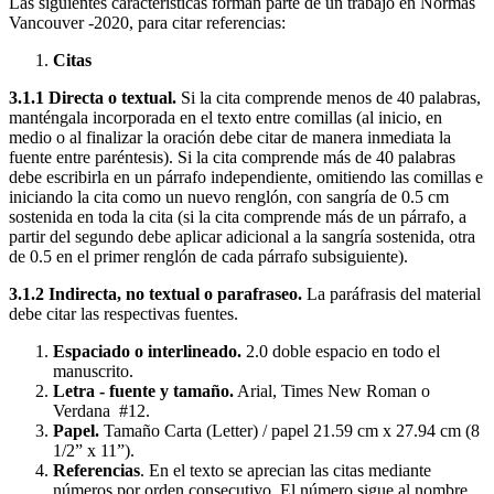
Las siguientes características forman parte de un trabajo en Normas
Vancouver -2020, para citar referencias:
Citas
3.1.1 Directa o textual.
Si la cita comprende menos de 40 palabras,
manténgala incorporada en el texto entre comillas (al inicio, en
medio o al finalizar la oración debe citar de manera inmediata la
fuente entre paréntesis). Si la cita comprende más de 40 palabras
debe escribirla en un párrafo independiente, omitiendo las comillas e
iniciando la cita como un nuevo renglón, con sangría de 0.5 cm
sostenida en toda la cita (si la cita comprende más de un párrafo, a
partir del segundo debe aplicar adicional a la sangría sostenida, otra
de 0.5 en el primer renglón de cada párrafo subsiguiente).
3.1.2
Indirecta, no textual o parafraseo.
La paráfrasis del material
debe citar las respectivas fuentes.
Espaciado o interlineado.
2.0 doble espacio en todo el
manuscrito.
Letra - fuente y tamaño.
Arial, Times New Roman o
Verdana #12.
Papel.
Tamaño Carta (Letter) / papel 21.59 cm x 27.94 cm (8
1/2” x 11”).
Referencias
. En el texto se aprecian las citas mediante
números por orden consecutivo. El número sigue al nombre