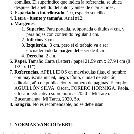
comillas. El superíndice que indica la referencia, se ubica
después del apellido del autor y antes de citar su idea.
Espaciado o interlineado.
1.0, espacio sencillo.
Letra - fuente y tamaño.
Arial #12.
Márgenes.
Superior.
Para portada, subportada o títulos 4 cm, y
para hojas con contenido regular 3 cm.
Inferior.
3 cm.
Izquierda.
3 cm, pero si el trabajo va a ser
encuadernado la margen debe ser de 4 cm.
Derecha.
2 cm.
Papel.
Tamaño Carta (Letter) / papel 21.59 cm x 27.94 cm (8
1/2” x 11”).
Referencias.
APELLIDOS en mayúsculas fijas, el nombre
con mayúscula inicial, luego: título, ciudad de edición,
editorial, año de publicación y número de páginas. Ejemplo:
AGUILLÓN SILVA, Oscar., FORERO HORMIGA, Paola.
Glosario educativo sobre normas 2020 – Mi Tarea.
Bucaramanga: Mi Tarea, 2020, 5p.
Sangría.
No es recomendable, no se debe usar.
NORMAS VANCOUVERT: