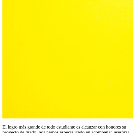
El logro más grande de todo estudiante es alcanzar con honores su
proyecto de grado, nos hemos especializado en acompañar, asesorar